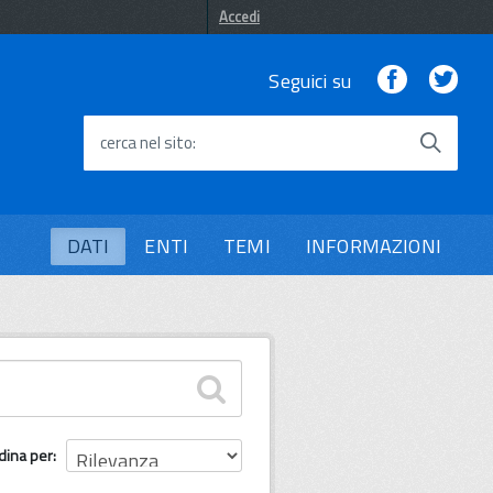
Accedi
Facebook
Twi
Seguici su
cerca nel sito
DATI
ENTI
TEMI
INFORMAZIONI
dina per