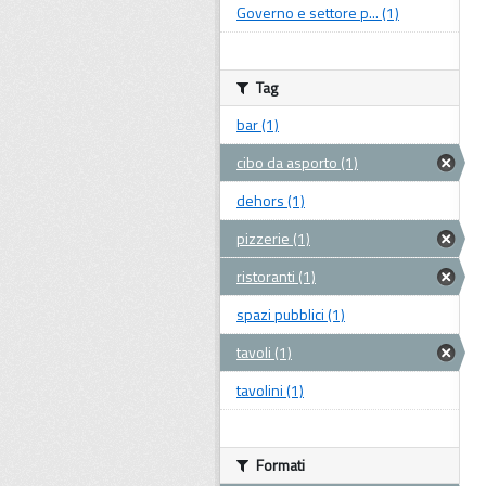
Governo e settore p... (1)
Tag
bar (1)
cibo da asporto (1)
dehors (1)
pizzerie (1)
ristoranti (1)
spazi pubblici (1)
tavoli (1)
tavolini (1)
Formati