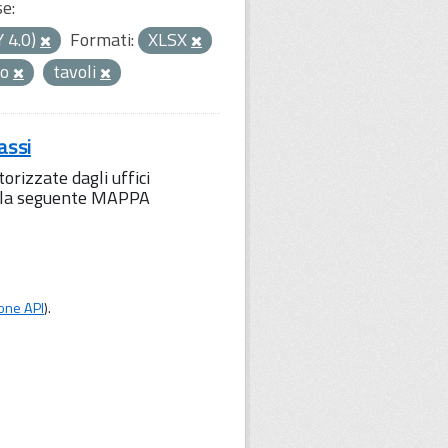
se:
Y 4.0)
Formati:
XLSX
to
tavoli
assi
orizzate dagli uffici
to la seguente MAPPA
one API
).