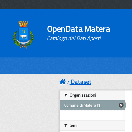
OpenData Matera
Catalogo dei Dati Aperti
Dataset
Organizzazioni
Comune di Matera (1)
temi