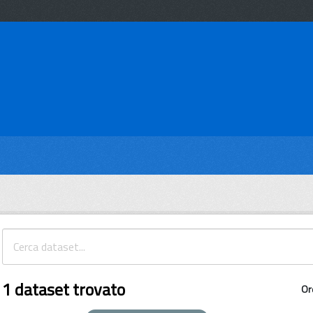
1 dataset trovato
Or