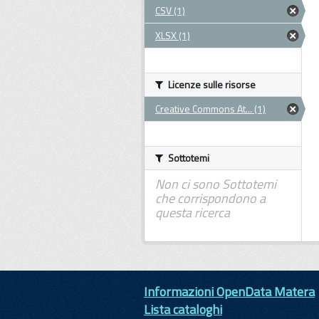
CSV (1)
XLSX (1)
Licenze sulle risorse
Creative Commons At... (1)
Sottotemi
Non ci sono Sottotemi
che corrispondono a
questa ricerca
Informazioni OpenData Matera
Lista cataloghi