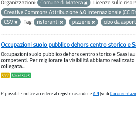
Organizzazioni:
Comune di Matera
Licenze sulle risor
Creative Commons Attribuzione 4.0 Internazionale (CC B
CSV
Tag:
ristoranti
pizzerie
cibo da aspor
Occupazioni suolo pubblico dehors centro storico e S
Occupazioni suolo pubblico dehors centro storico e Sassi aut
competenti. Per migliorare la visibilità abbiamo realizza
collegata...
CSV
Excel XLSX
E' possibile inoltre accedere al registro usando le
API
(vedi
Documentazi