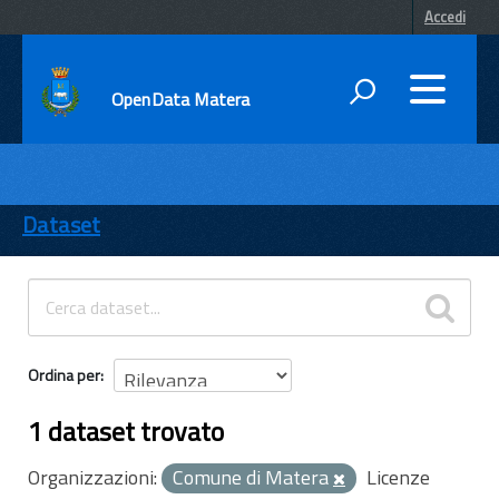
Accedi
OpenData Matera
DATI
ENTI
Dataset
TEMI
INFORMAZIONI
Ordina per
1 dataset trovato
Organizzazioni:
Comune di Matera
Licenze