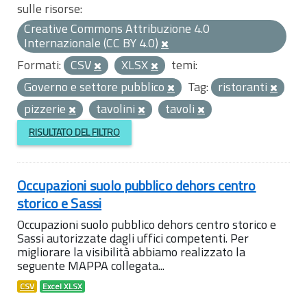
sulle risorse:
Creative Commons Attribuzione 4.0
Internazionale (CC BY 4.0)
Formati:
CSV
XLSX
temi:
Governo e settore pubblico
Tag:
ristoranti
pizzerie
tavolini
tavoli
RISULTATO DEL FILTRO
Occupazioni suolo pubblico dehors centro
storico e Sassi
Occupazioni suolo pubblico dehors centro storico e
Sassi autorizzate dagli uffici competenti. Per
migliorare la visibilità abbiamo realizzato la
seguente MAPPA collegata...
CSV
Excel XLSX