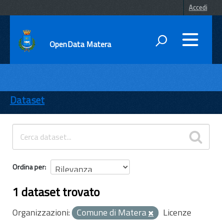
Accedi
OpenData Matera
DATI
ENTI
Dataset
TEMI
INFORMAZIONI
Ordina per
1 dataset trovato
Organizzazioni:
Comune di Matera
Licenze