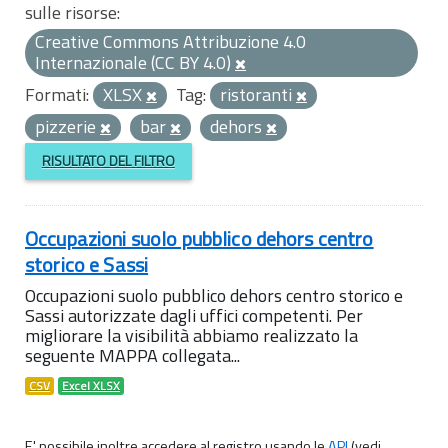
sulle risorse:
Creative Commons Attribuzione 4.0
Internazionale (CC BY 4.0)
Formati:
XLSX
Tag:
ristoranti
pizzerie
bar
dehors
RISULTATO DEL FILTRO
Occupazioni suolo pubblico dehors centro
storico e Sassi
Occupazioni suolo pubblico dehors centro storico e
Sassi autorizzate dagli uffici competenti. Per
migliorare la visibilità abbiamo realizzato la
seguente MAPPA collegata...
CSV
Excel XLSX
E' possibile inoltre accedere al registro usando le
API
(vedi