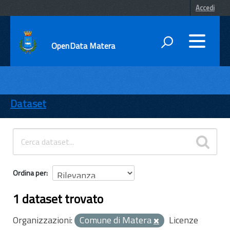
Accedi
OpenData Matera
DATI
ENTI
Dataset
TEMI
INFORMAZIONI
Ordina per
1 dataset trovato
Organizzazioni:
Comune di Matera
Licenze