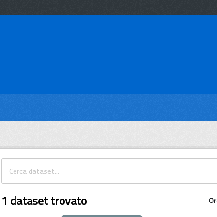
1 dataset trovato
Or