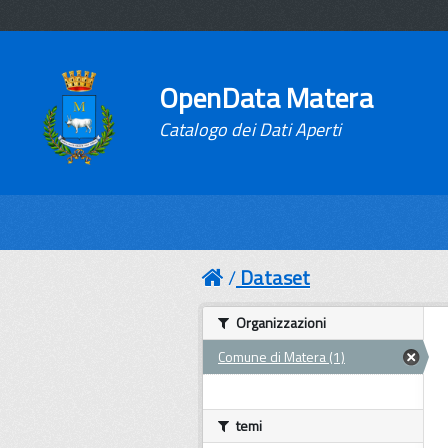
OpenData Matera
Catalogo dei Dati Aperti
Dataset
Organizzazioni
Comune di Matera (1)
temi