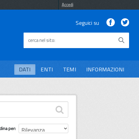
Accedi
Facebook
Twi
Seguici su
cerca nel sito
DATI
ENTI
TEMI
INFORMAZIONI
dina per