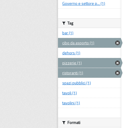
Governo e settore p... (1)
Tag
bar (1)
cibo da asporto (1)
dehors (1)
pizzerie (1)
ristoranti (1)
spazi pubblici (1)
tavoli (1)
tavolini (1)
Formati