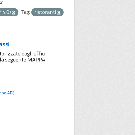
se:
Y 4.0)
Tag:
ristoranti
assi
orizzate dagli uffici
to la seguente MAPPA
one API
).