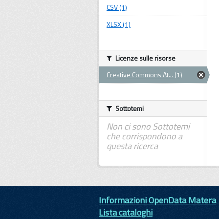
CSV (1)
XLSX (1)
Licenze sulle risorse
Creative Commons At... (1)
Sottotemi
Non ci sono Sottotemi
che corrispondono a
questa ricerca
Informazioni OpenData Matera
Lista cataloghi