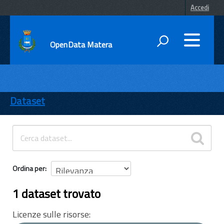
Accedi
OpenData Matera
DATI
ENTI
Dataset
TEMI
INFORMAZIONI
Ordina per
1 dataset trovato
Licenze sulle risorse: