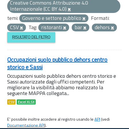
Creative Commons Attribuzione 4.0
Internazionale (CC BY 4.0)
temi:
Governo e settore pubblico
Formati:
CSV
Tag:
ristoranti
bar
dehors
RISULTATO DEL FILTRO
Occupazioni suolo pubblico dehors centro
storico e Sassi
Occupazioni suolo pubblico dehors centro storico e
Sassi autorizzate dagli uffici competenti. Per
migliorare la visibilità abbiamo realizzato la
seguente MAPPA collegata...
CSV
Excel XLSX
E' possibile inoltre accedere al registro usando le
API
(vedi
Documentazione API
).