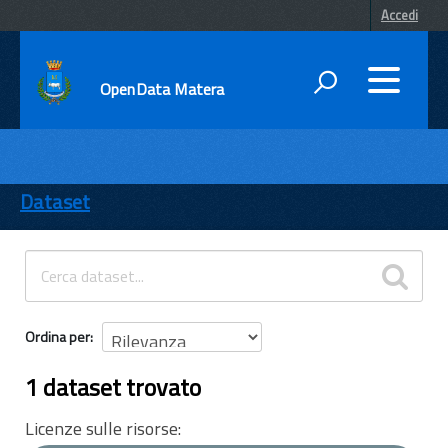
Accedi
OpenData Matera
DATI
ENTI
Dataset
TEMI
INFORMAZIONI
Ordina per
1 dataset trovato
Licenze sulle risorse: