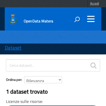
Accedi
OpenData Matera
DATI
ENTI
Dataset
TEMI
INFORMAZIONI
Ordina per
1 dataset trovato
Licenze sulle risorse: