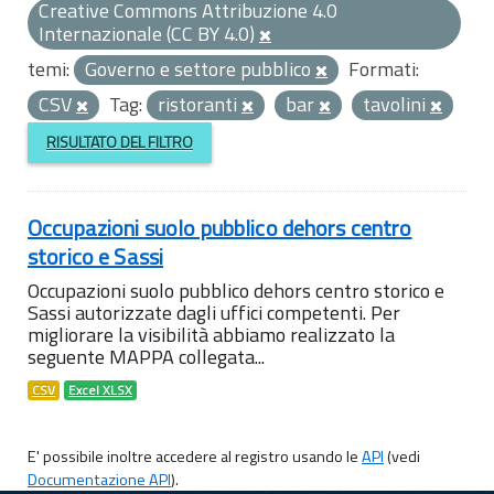
Creative Commons Attribuzione 4.0
Internazionale (CC BY 4.0)
temi:
Governo e settore pubblico
Formati:
CSV
Tag:
ristoranti
bar
tavolini
RISULTATO DEL FILTRO
Occupazioni suolo pubblico dehors centro
storico e Sassi
Occupazioni suolo pubblico dehors centro storico e
Sassi autorizzate dagli uffici competenti. Per
migliorare la visibilità abbiamo realizzato la
seguente MAPPA collegata...
CSV
Excel XLSX
E' possibile inoltre accedere al registro usando le
API
(vedi
Documentazione API
).