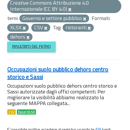
Creative Commons Attribuzione 4.0
Internazionale (CC BY 4.0)
temi:
Governo e settore pubblico
Formati:
XLSX
CSV
Tag:
ristoranti
dehors
RISULTATO DEL FILTRO
Occupazioni suolo pubblico dehors centro
storico e Sassi
Occupazioni suolo pubblico dehors centro storico e
Sassi autorizzate dagli uffici competenti. Per
migliorare la visibilità abbiamo realizzato la
seguente MAPPA collegata...
CSV
Excel XLSX
E' possibile inoltre accedere al registro usando le
API
(vedi