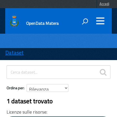
Accedi
OpenData Matera
DATI
ENTI
Dataset
TEMI
INFORMAZIONI
Ordina per
1 dataset trovato
Licenze sulle risorse: