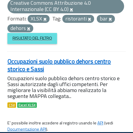
Creative Commons Attribuzione 4.0
Internazionale (CC BY 4.0)
Formati:
XLSX
Tag:
ristoranti
bar
dehors
RISULTATO DEL FILTRO
Occupazioni suolo pubblico dehors centro
storico e Sassi
Occupazioni suolo pubblico dehors centro storico e
Sassi autorizzate dagli uffici competenti. Per
migliorare la visibilità abbiamo realizzato la
seguente MAPPA collegata...
CSV
Excel XLSX
E' possibile inoltre accedere al registro usando le
API
(vedi
Documentazione API
).