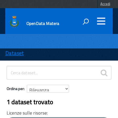
Accedi
OpenData Matera
DATI
ENTI
Dataset
TEMI
INFORMAZIONI
Ordina per
1 dataset trovato
Licenze sulle risorse: