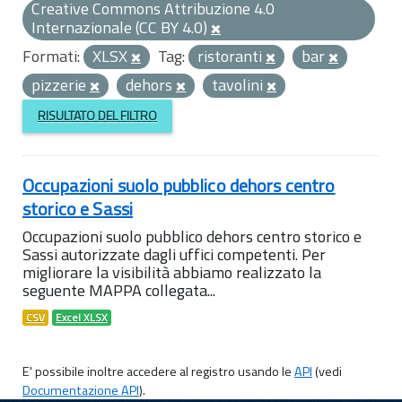
Creative Commons Attribuzione 4.0
Internazionale (CC BY 4.0)
Formati:
XLSX
Tag:
ristoranti
bar
pizzerie
dehors
tavolini
RISULTATO DEL FILTRO
Occupazioni suolo pubblico dehors centro
storico e Sassi
Occupazioni suolo pubblico dehors centro storico e
Sassi autorizzate dagli uffici competenti. Per
migliorare la visibilità abbiamo realizzato la
seguente MAPPA collegata...
CSV
Excel XLSX
E' possibile inoltre accedere al registro usando le
API
(vedi
Documentazione API
).