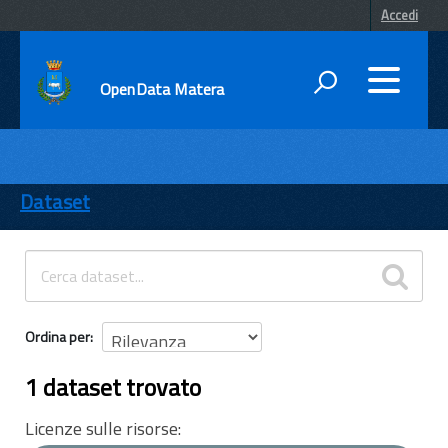
Accedi
OpenData Matera
DATI
ENTI
Dataset
TEMI
INFORMAZIONI
Ordina per
1 dataset trovato
Licenze sulle risorse: