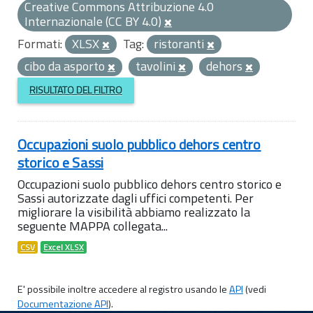
Creative Commons Attribuzione 4.0
Internazionale (CC BY 4.0)
Formati:
XLSX
Tag:
ristoranti
cibo da asporto
tavolini
dehors
RISULTATO DEL FILTRO
Occupazioni suolo pubblico dehors centro
storico e Sassi
Occupazioni suolo pubblico dehors centro storico e
Sassi autorizzate dagli uffici competenti. Per
migliorare la visibilità abbiamo realizzato la
seguente MAPPA collegata...
CSV
Excel XLSX
E' possibile inoltre accedere al registro usando le
API
(vedi
Documentazione API
).