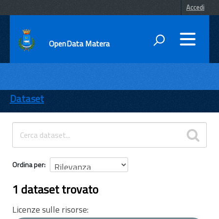
Accedi
OpenData Matera
DATI
ENTI
Dataset
TEMI
INFORMAZIONI
Ordina per
1 dataset trovato
Licenze sulle risorse: