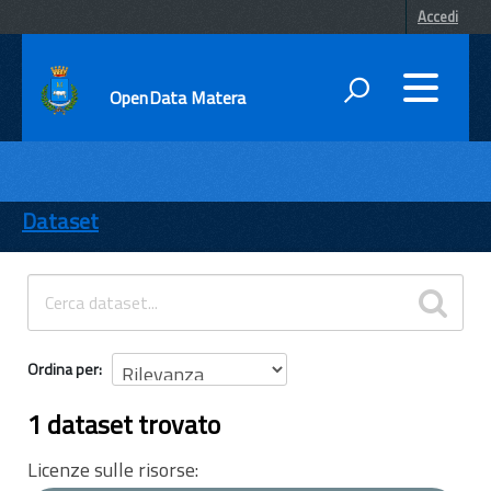
Accedi
OpenData Matera
DATI
ENTI
Dataset
TEMI
INFORMAZIONI
Ordina per
1 dataset trovato
Licenze sulle risorse: