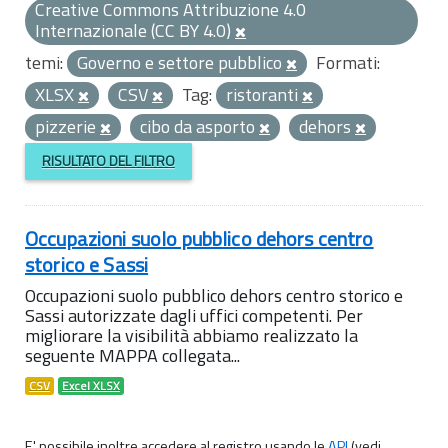
Creative Commons Attribuzione 4.0
Internazionale (CC BY 4.0)
temi:
Governo e settore pubblico
Formati:
XLSX
CSV
Tag:
ristoranti
pizzerie
cibo da asporto
dehors
RISULTATO DEL FILTRO
Occupazioni suolo pubblico dehors centro
storico e Sassi
Occupazioni suolo pubblico dehors centro storico e
Sassi autorizzate dagli uffici competenti. Per
migliorare la visibilità abbiamo realizzato la
seguente MAPPA collegata...
CSV
Excel XLSX
E' possibile inoltre accedere al registro usando le
API
(vedi