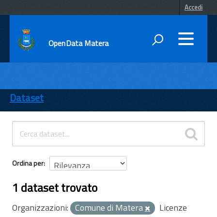
Accedi
OpenData Matera
DATI
ENTI
Dataset
TEMI
INFORMAZIONI
Ordina per
1 dataset trovato
Organizzazioni:
Comune di Matera
Licenze