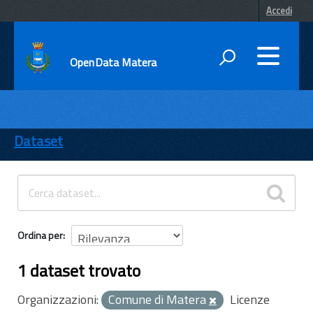
Accedi
OpenData Matera
DATI
ENTI
Dataset
TEMI
INFORMAZIONI
Ordina per
1 dataset trovato
Organizzazioni:
Comune di Matera
Licenze