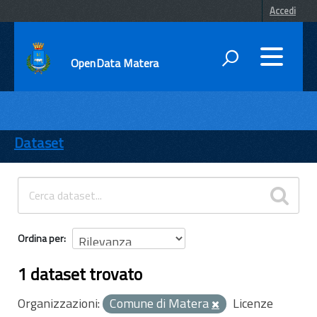
Accedi
OpenData Matera
DATI
ENTI
Dataset
TEMI
INFORMAZIONI
Ordina per
1 dataset trovato
Organizzazioni:
Comune di Matera
Licenze