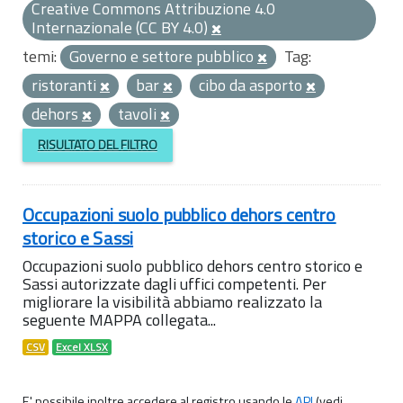
Creative Commons Attribuzione 4.0
Internazionale (CC BY 4.0)
temi:
Governo e settore pubblico
Tag:
ristoranti
bar
cibo da asporto
dehors
tavoli
RISULTATO DEL FILTRO
Occupazioni suolo pubblico dehors centro
storico e Sassi
Occupazioni suolo pubblico dehors centro storico e
Sassi autorizzate dagli uffici competenti. Per
migliorare la visibilità abbiamo realizzato la
seguente MAPPA collegata...
CSV
Excel XLSX
E' possibile inoltre accedere al registro usando le
API
(vedi