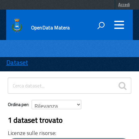
Accedi
OpenData Matera
DATI
ENTI
Dataset
TEMI
INFORMAZIONI
Ordina per
1 dataset trovato
Licenze sulle risorse: