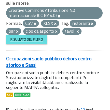
sulle risorse:
Creative Commons Attribuzione 4.0
Internazionale (CC BY 4.0)
Formati:
CSV
XLSX
Tag:
ristoranti
bar
cibo da asporto
tavoli
RISULTATO DEL FILTRO
Occupazioni suolo pubblico dehors centro
storico e Sassi
Occupazioni suolo pubblico dehors centro storico e
Sassi autorizzate dagli uffici competenti. Per
migliorare la visibilità abbiamo realizzato la
seguente MAPPA collegata...
CSV
Excel XLSX
E' possibile inoltre accedere al registro usando le
API
(vedi