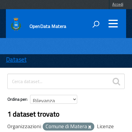
Accedi
OpenData Matera
DATI
ENTI
Dataset
TEMI
INFORMAZIONI
Ordina per
1 dataset trovato
Organizzazioni:
Comune di Matera
Licenze