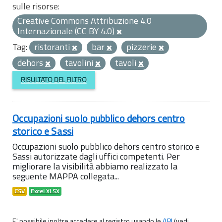
sulle risorse:
Creative Commons Attribuzione 4.0
Internazionale (CC BY 4.0)
Tag:
ristoranti
bar
pizzerie
dehors
tavolini
tavoli
RISULTATO DEL FILTRO
Occupazioni suolo pubblico dehors centro
storico e Sassi
Occupazioni suolo pubblico dehors centro storico e
Sassi autorizzate dagli uffici competenti. Per
migliorare la visibilità abbiamo realizzato la
seguente MAPPA collegata...
CSV
Excel XLSX
E' possibile inoltre accedere al registro usando le
API
(vedi