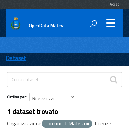
Accedi
OpenData Matera
DATI
ENTI
Dataset
TEMI
INFORMAZIONI
Ordina per
1 dataset trovato
Organizzazioni:
Comune di Matera
Licenze