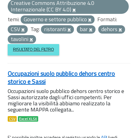
Creative Commons Attribuzione 4.0
Internazionale (CC BY 4.0)
temi:
Governo e settore pubblico
Formati:
CSV
Tag:
ristoranti
bar
dehors
tavolini
RISULTATO DEL FILTRO
Occupazioni suolo pubblico dehors centro
storico e Sassi
Occupazioni suolo pubblico dehors centro storico e
Sassi autorizzate dagli uffici competenti. Per
migliorare la visibilità abbiamo realizzato la
seguente MAPPA collegata...
CSV
Excel XLSX
E' possibile inoltre accedere al registro usando le
API
(vedi