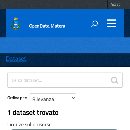
Accedi
OpenData Matera
DATI
ENTI
Dataset
TEMI
INFORMAZIONI
Ordina per
1 dataset trovato
Licenze sulle risorse: