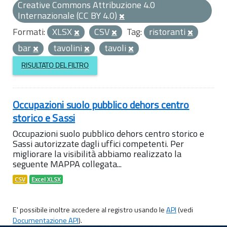
Creative Commons Attribuzione 4.0
Internazionale (CC BY 4.0)
Formati:
XLSX
CSV
Tag:
ristoranti
bar
tavolini
tavoli
RISULTATO DEL FILTRO
Occupazioni suolo pubblico dehors centro
storico e Sassi
Occupazioni suolo pubblico dehors centro storico e
Sassi autorizzate dagli uffici competenti. Per
migliorare la visibilità abbiamo realizzato la
seguente MAPPA collegata...
CSV
Excel XLSX
E' possibile inoltre accedere al registro usando le
API
(vedi
Documentazione API
).