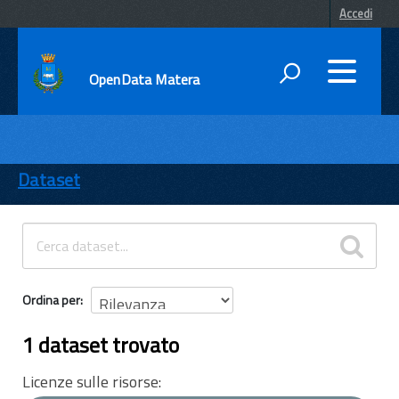
Accedi
OpenData Matera
DATI
ENTI
Dataset
TEMI
INFORMAZIONI
Ordina per
1 dataset trovato
Licenze sulle risorse: