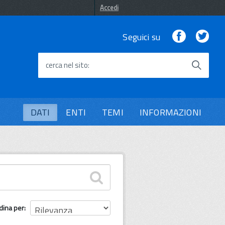
Accedi
Facebook
Twi
Seguici su
cerca nel sito
DATI
ENTI
TEMI
INFORMAZIONI
dina per