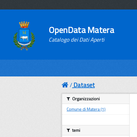
OpenData Matera
Catalogo dei Dati Aperti
Dataset
Organizzazioni
Comune di Matera (1)
temi