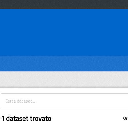
1 dataset trovato
Or