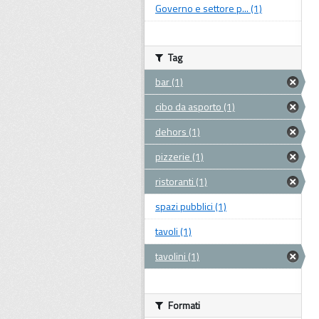
Governo e settore p... (1)
Tag
bar (1)
cibo da asporto (1)
dehors (1)
pizzerie (1)
ristoranti (1)
spazi pubblici (1)
tavoli (1)
tavolini (1)
Formati