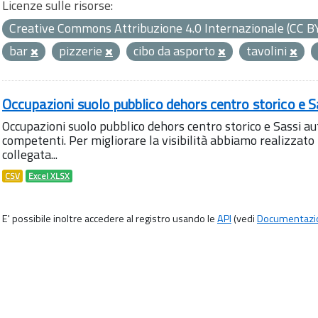
Licenze sulle risorse:
Creative Commons Attribuzione 4.0 Internazionale (CC B
bar
pizzerie
cibo da asporto
tavolini
Occupazioni suolo pubblico dehors centro storico e S
Occupazioni suolo pubblico dehors centro storico e Sassi aut
competenti. Per migliorare la visibilità abbiamo realizza
collegata...
CSV
Excel XLSX
E' possibile inoltre accedere al registro usando le
API
(vedi
Documentazi