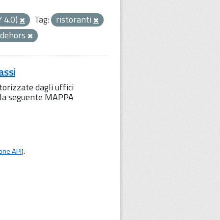
Y 4.0)
Tag:
ristoranti
dehors
assi
orizzate dagli uffici
to la seguente MAPPA
one API
).