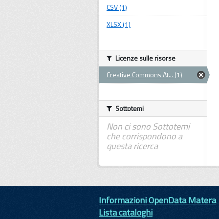
CSV (1)
XLSX (1)
Licenze sulle risorse
Creative Commons At... (1)
Sottotemi
Non ci sono Sottotemi
che corrispondono a
questa ricerca
Informazioni OpenData Matera
Lista cataloghi