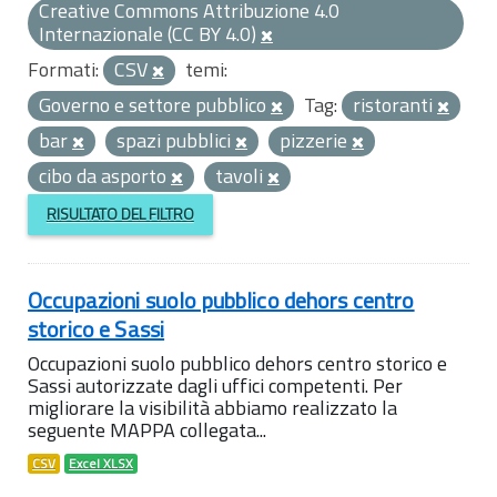
Creative Commons Attribuzione 4.0
Internazionale (CC BY 4.0)
Formati:
CSV
temi:
Governo e settore pubblico
Tag:
ristoranti
bar
spazi pubblici
pizzerie
cibo da asporto
tavoli
RISULTATO DEL FILTRO
Occupazioni suolo pubblico dehors centro
storico e Sassi
Occupazioni suolo pubblico dehors centro storico e
Sassi autorizzate dagli uffici competenti. Per
migliorare la visibilità abbiamo realizzato la
seguente MAPPA collegata...
CSV
Excel XLSX