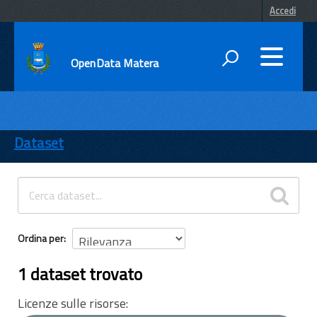
Accedi
OpenData Matera
DATI
ENTI
Dataset
TEMI
INFORMAZIONI
Ordina per
1 dataset trovato
Licenze sulle risorse: