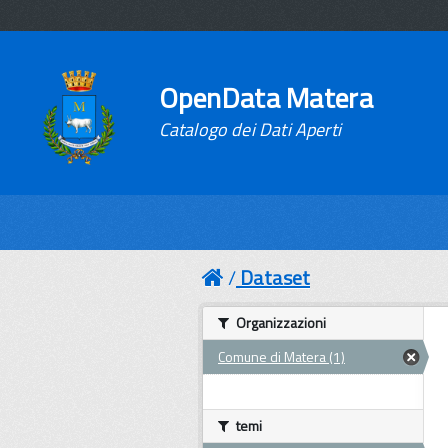
OpenData Matera
Catalogo dei Dati Aperti
Dataset
Organizzazioni
Comune di Matera (1)
temi