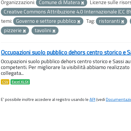
Organizzazioni:
Comune di Matera
Licenze sulle risor
Creative Commons Attribuzione 4.0 Internazionale (CC B
temi:
Governo e settore pubblico
Tag:
ristoranti
pizzerie
tavolini
Occupazioni suolo pubblico dehors centro storico e S
Occupazioni suolo pubblico dehors centro storico e Sassi aut
competenti. Per migliorare la visibilità abbiamo realizza
collegata...
CSV
Excel XLSX
E' possibile inoltre accedere al registro usando le
API
(vedi
Documentazi