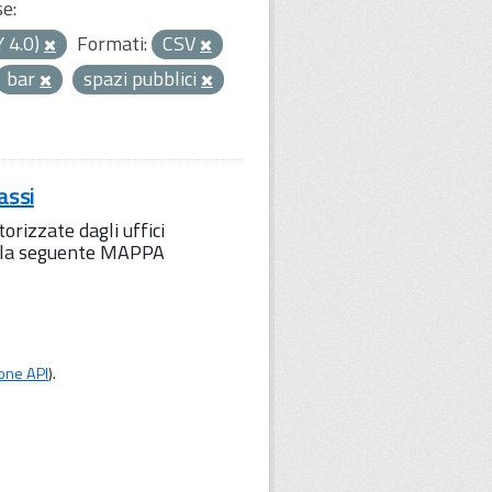
se:
Y 4.0)
Formati:
CSV
bar
spazi pubblici
assi
orizzate dagli uffici
to la seguente MAPPA
one API
).