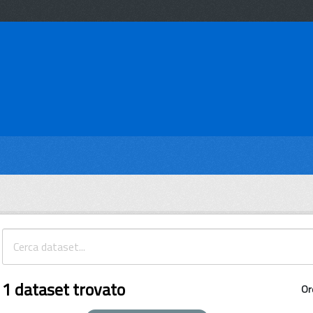
1 dataset trovato
Or