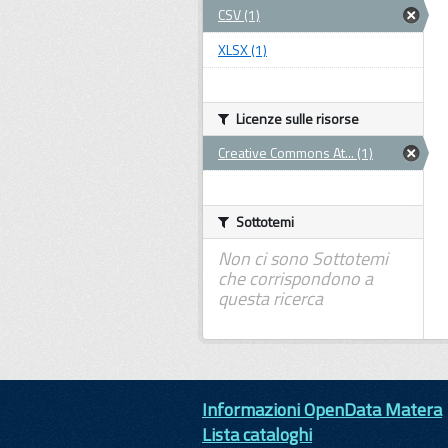
CSV (1)
XLSX (1)
Licenze sulle risorse
Creative Commons At... (1)
Sottotemi
Non ci sono Sottotemi
che corrispondono a
questa ricerca
Informazioni OpenData Matera
Lista cataloghi