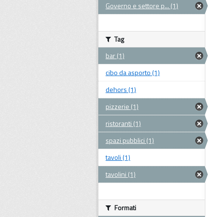
Governo e settore p... (1)
Tag
bar (1)
cibo da asporto (1)
dehors (1)
pizzerie (1)
ristoranti (1)
spazi pubblici (1)
tavoli (1)
tavolini (1)
Formati