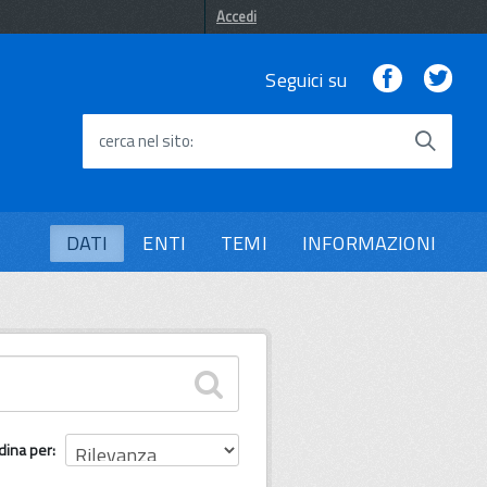
Accedi
Facebook
Twi
Seguici su
cerca nel sito
DATI
ENTI
TEMI
INFORMAZIONI
dina per