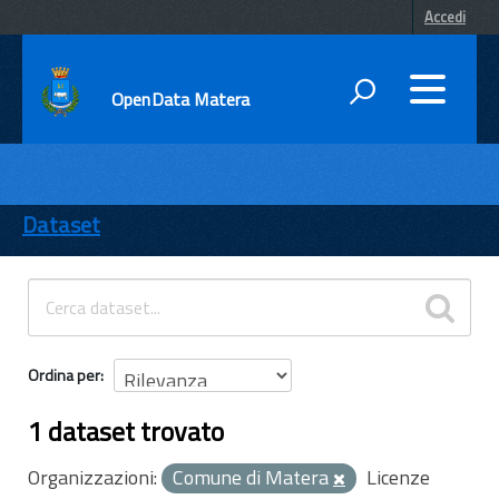
Accedi
OpenData Matera
DATI
ENTI
Dataset
TEMI
INFORMAZIONI
Ordina per
1 dataset trovato
Organizzazioni:
Comune di Matera
Licenze