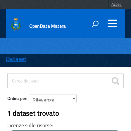
Accedi
OpenData Matera
DATI
ENTI
Dataset
TEMI
INFORMAZIONI
Ordina per
1 dataset trovato
Licenze sulle risorse: