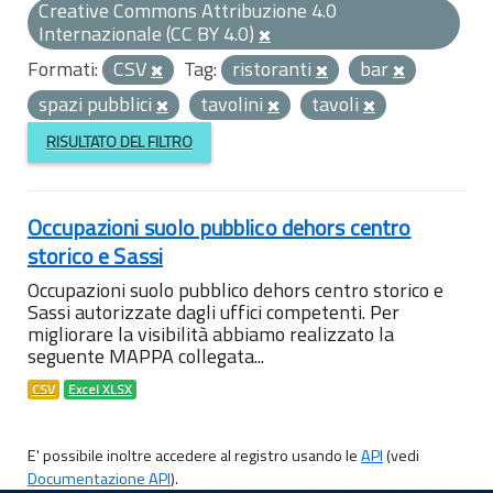
Creative Commons Attribuzione 4.0
Internazionale (CC BY 4.0)
Formati:
CSV
Tag:
ristoranti
bar
spazi pubblici
tavolini
tavoli
RISULTATO DEL FILTRO
Occupazioni suolo pubblico dehors centro
storico e Sassi
Occupazioni suolo pubblico dehors centro storico e
Sassi autorizzate dagli uffici competenti. Per
migliorare la visibilità abbiamo realizzato la
seguente MAPPA collegata...
CSV
Excel XLSX
E' possibile inoltre accedere al registro usando le
API
(vedi
Documentazione API
).