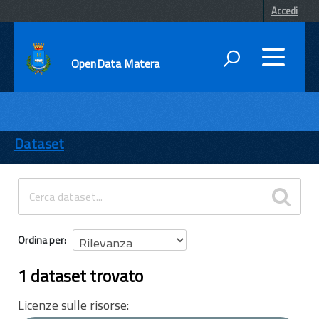
Accedi
OpenData Matera
DATI
ENTI
Dataset
TEMI
INFORMAZIONI
Ordina per
1 dataset trovato
Licenze sulle risorse: