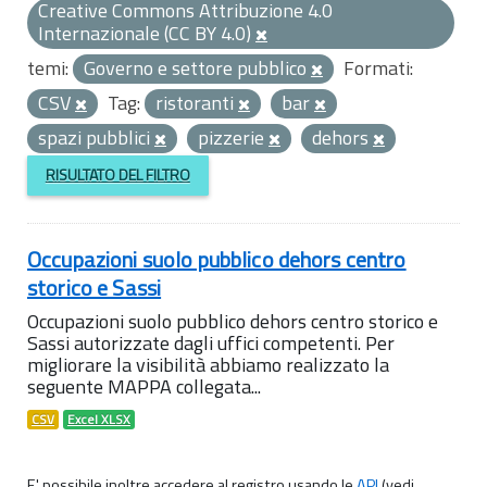
Creative Commons Attribuzione 4.0
Internazionale (CC BY 4.0)
temi:
Governo e settore pubblico
Formati:
CSV
Tag:
ristoranti
bar
spazi pubblici
pizzerie
dehors
RISULTATO DEL FILTRO
Occupazioni suolo pubblico dehors centro
storico e Sassi
Occupazioni suolo pubblico dehors centro storico e
Sassi autorizzate dagli uffici competenti. Per
migliorare la visibilità abbiamo realizzato la
seguente MAPPA collegata...
CSV
Excel XLSX
E' possibile inoltre accedere al registro usando le
API
(vedi