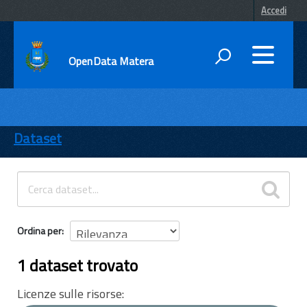
Accedi
OpenData Matera
DATI
ENTI
Dataset
TEMI
INFORMAZIONI
Ordina per
1 dataset trovato
Licenze sulle risorse: