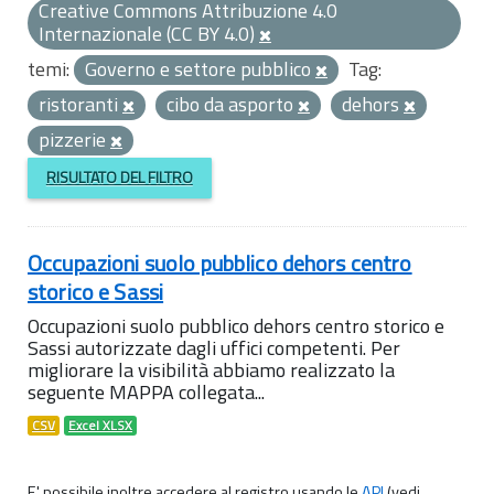
Creative Commons Attribuzione 4.0
Internazionale (CC BY 4.0)
temi:
Governo e settore pubblico
Tag:
ristoranti
cibo da asporto
dehors
pizzerie
RISULTATO DEL FILTRO
Occupazioni suolo pubblico dehors centro
storico e Sassi
Occupazioni suolo pubblico dehors centro storico e
Sassi autorizzate dagli uffici competenti. Per
migliorare la visibilità abbiamo realizzato la
seguente MAPPA collegata...
CSV
Excel XLSX
E' possibile inoltre accedere al registro usando le
API
(vedi