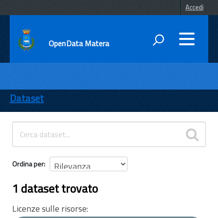
Accedi
OpenData Matera
DATI
ENTI
Dataset
TEMI
INFORMAZIONI
Ordina per
1 dataset trovato
Licenze sulle risorse: