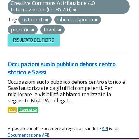
Creative Commons Attribuzione 4.0
Internazionale (CC BY 4.0)
Tag:
ristoranti
cibo da asporto
pizzerie
tavoli
RISULTATO DEL FILTRO
Occupazioni suolo pubblico dehors centro
storico e Sassi
Occupazioni suolo pubblico dehors centro storico e
Sassi autorizzate dagli uffici competenti. Per
migliorare la visibilità abbiamo realizzato la
seguente MAPPA collegata...
CSV
Excel XLSX
E' possibile inoltre accedere al registro usando le
API
(vedi
Documentazione API
).