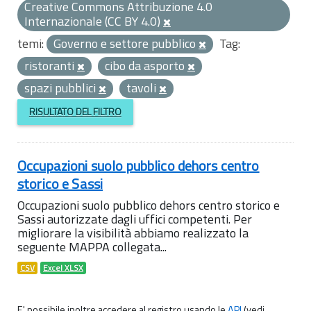
Creative Commons Attribuzione 4.0
Internazionale (CC BY 4.0)
temi:
Governo e settore pubblico
Tag:
ristoranti
cibo da asporto
spazi pubblici
tavoli
RISULTATO DEL FILTRO
Occupazioni suolo pubblico dehors centro
storico e Sassi
Occupazioni suolo pubblico dehors centro storico e
Sassi autorizzate dagli uffici competenti. Per
migliorare la visibilità abbiamo realizzato la
seguente MAPPA collegata...
CSV
Excel XLSX
E' possibile inoltre accedere al registro usando le
API
(vedi