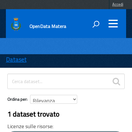
Accedi
OpenData Matera
DATI
ENTI
Dataset
TEMI
INFORMAZIONI
Ordina per
1 dataset trovato
Licenze sulle risorse: