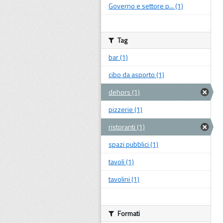
Governo e settore p... (1)
Tag
bar (1)
cibo da asporto (1)
dehors (1)
pizzerie (1)
ristoranti (1)
spazi pubblici (1)
tavoli (1)
tavolini (1)
Formati