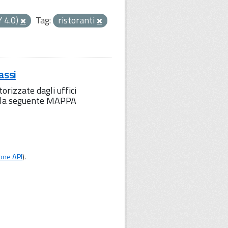
Y 4.0)
Tag:
ristoranti
assi
orizzate dagli uffici
to la seguente MAPPA
one API
).