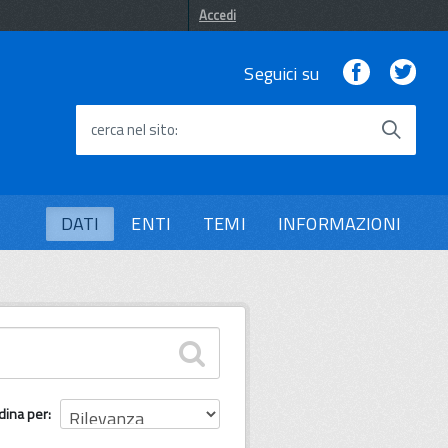
Accedi
Facebook
Twi
Seguici su
cerca nel sito
DATI
ENTI
TEMI
INFORMAZIONI
dina per