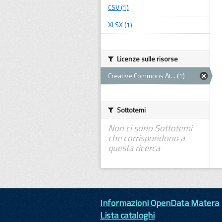
CSV (1)
XLSX (1)
Licenze sulle risorse
Creative Commons At... (1)
Sottotemi
Non ci sono Sottotemi
che corrispondono a
questa ricerca
Informazioni OpenData Matera
Lista cataloghi