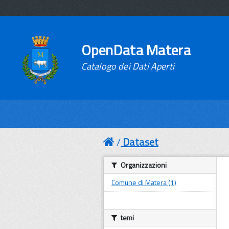
OpenData Matera
Catalogo dei Dati Aperti
Dataset
Organizzazioni
Comune di Matera (1)
temi