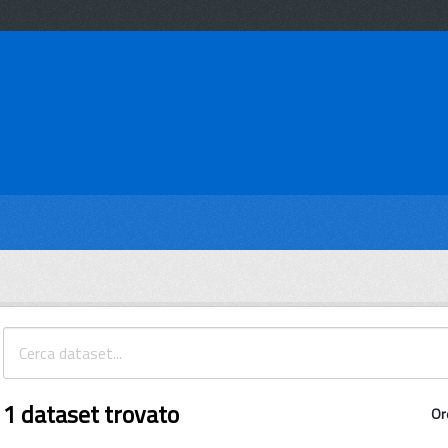
1 dataset trovato
Or