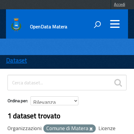
Accedi
OpenData Matera
DATI
ENTI
Dataset
TEMI
INFORMAZIONI
Ordina per
1 dataset trovato
Organizzazioni:
Comune di Matera
Licenze