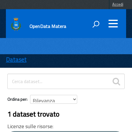
Accedi
OpenData Matera
DATI
ENTI
Dataset
TEMI
INFORMAZIONI
Ordina per
1 dataset trovato
Licenze sulle risorse: