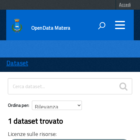
Accedi
OpenData Matera
DATI
ENTI
Dataset
TEMI
INFORMAZIONI
Ordina per
1 dataset trovato
Licenze sulle risorse: