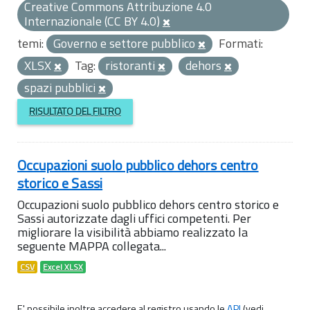
Creative Commons Attribuzione 4.0
Internazionale (CC BY 4.0)
temi:
Governo e settore pubblico
Formati:
XLSX
Tag:
ristoranti
dehors
spazi pubblici
RISULTATO DEL FILTRO
Occupazioni suolo pubblico dehors centro
storico e Sassi
Occupazioni suolo pubblico dehors centro storico e
Sassi autorizzate dagli uffici competenti. Per
migliorare la visibilità abbiamo realizzato la
seguente MAPPA collegata...
CSV
Excel XLSX
E' possibile inoltre accedere al registro usando le
API
(vedi