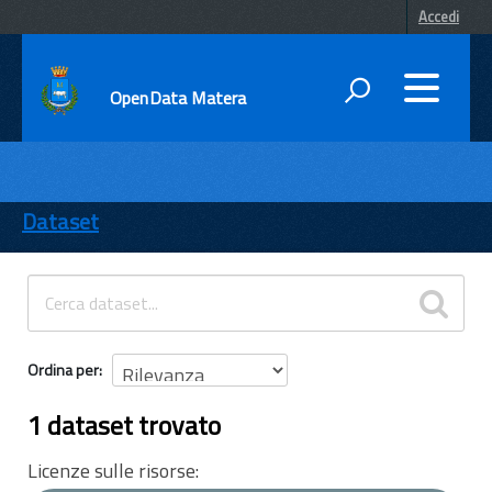
Accedi
OpenData Matera
DATI
ENTI
Dataset
TEMI
INFORMAZIONI
Ordina per
1 dataset trovato
Licenze sulle risorse: