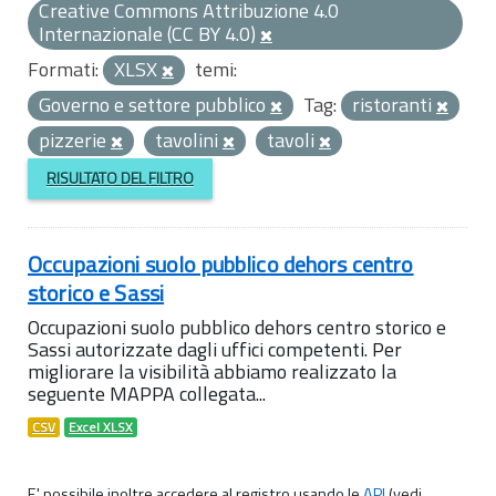
Creative Commons Attribuzione 4.0
Internazionale (CC BY 4.0)
Formati:
XLSX
temi:
Governo e settore pubblico
Tag:
ristoranti
pizzerie
tavolini
tavoli
RISULTATO DEL FILTRO
Occupazioni suolo pubblico dehors centro
storico e Sassi
Occupazioni suolo pubblico dehors centro storico e
Sassi autorizzate dagli uffici competenti. Per
migliorare la visibilità abbiamo realizzato la
seguente MAPPA collegata...
CSV
Excel XLSX
E' possibile inoltre accedere al registro usando le
API
(vedi