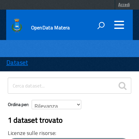
Accedi
OpenData Matera
DATI
ENTI
Dataset
TEMI
INFORMAZIONI
Ordina per
1 dataset trovato
Licenze sulle risorse: