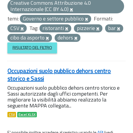
Creative Commons Attribuzione 4.0
Internazionale (CC BY 4.0)
temi:
Governo e settore pubblico
Formati:
CSV
Tag:
ristoranti
pizzerie
bar
cibo da asporto
dehors
RISULTATO DEL FILTRO
Occupazioni suolo pubblico dehors centro
storico e Sassi
Occupazioni suolo pubblico dehors centro storico e
Sassi autorizzate dagli uffici competenti. Per
migliorare la visibilità abbiamo realizzato la
seguente MAPPA collegata...
CSV
Excel XLSX
E' possibile inoltre accedere al registro usando le
API
(vedi