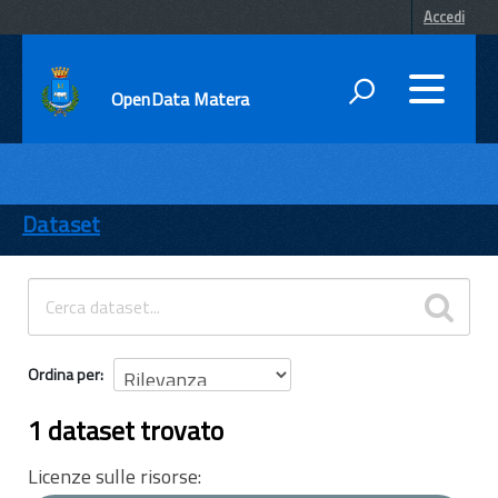
Accedi
OpenData Matera
DATI
ENTI
Dataset
TEMI
INFORMAZIONI
Ordina per
1 dataset trovato
Licenze sulle risorse: