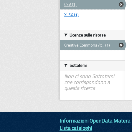
CSV (1)
XLSX (1)
Licenze sulle risorse
Creative Commons At... (1)
Sottotemi
Non ci sono Sottotemi
che corrispondono a
questa ricerca
Informazioni OpenData Matera
Lista cataloghi