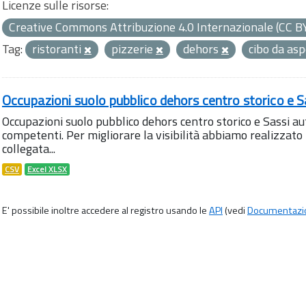
Licenze sulle risorse:
Creative Commons Attribuzione 4.0 Internazionale (CC B
Tag:
ristoranti
pizzerie
dehors
cibo da as
Occupazioni suolo pubblico dehors centro storico e S
Occupazioni suolo pubblico dehors centro storico e Sassi aut
competenti. Per migliorare la visibilità abbiamo realizza
collegata...
CSV
Excel XLSX
E' possibile inoltre accedere al registro usando le
API
(vedi
Documentazi