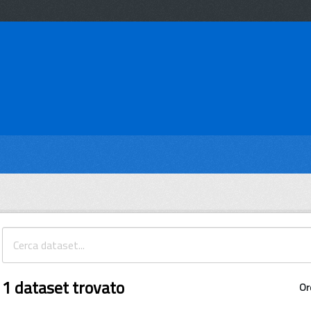
1 dataset trovato
Or