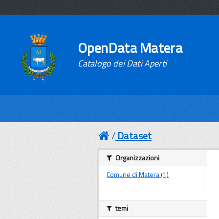
OpenData Matera
Catalogo dei Dati Aperti
Dataset
Organizzazioni
Comune di Matera (1)
temi