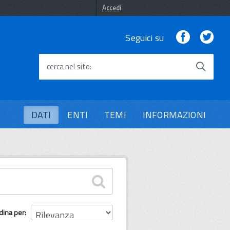
Accedi
Facebook
Twi
Seguici su
cerca nel sito
DATI
ENTI
TEMI
INFORMAZIONI
dina per