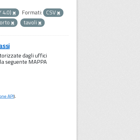
Y 4.0)
Formati:
CSV
porto
tavoli
assi
orizzate dagli uffici
to la seguente MAPPA
one API
).