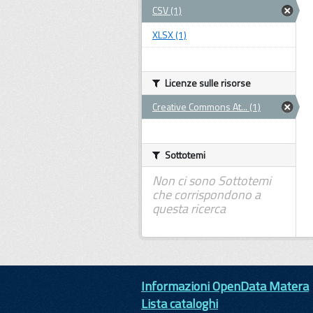
CSV (1)
XLSX (1)
Licenze sulle risorse
Creative Commons At... (1)
Sottotemi
Non ci sono Sottotemi
che corrispondono a
questa ricerca
Informazioni OpenData Matera
Lista cataloghi