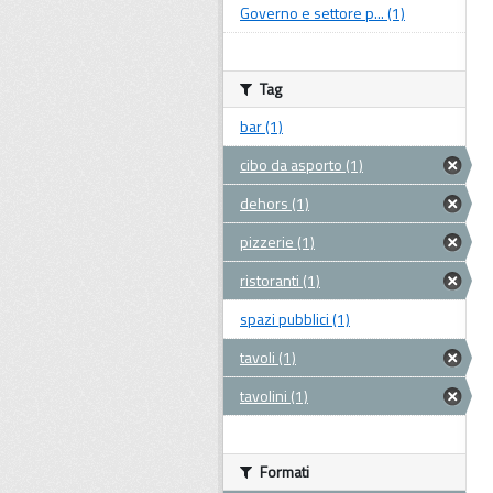
Governo e settore p... (1)
Tag
bar (1)
cibo da asporto (1)
dehors (1)
pizzerie (1)
ristoranti (1)
spazi pubblici (1)
tavoli (1)
tavolini (1)
Formati