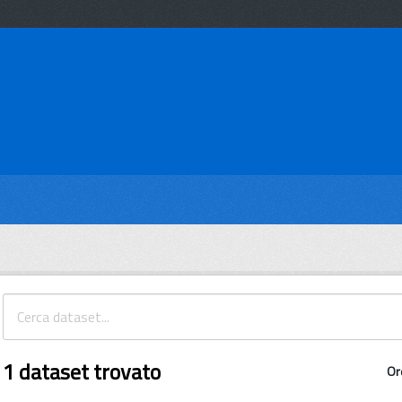
1 dataset trovato
Or