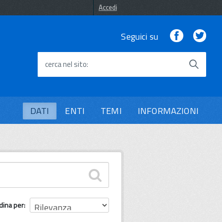
Accedi
Facebook
Twi
Seguici su
cerca nel sito
DATI
ENTI
TEMI
INFORMAZIONI
dina per