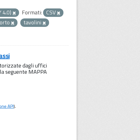
Y 4.0)
Formati:
CSV
porto
tavolini
assi
orizzate dagli uffici
to la seguente MAPPA
one API
).