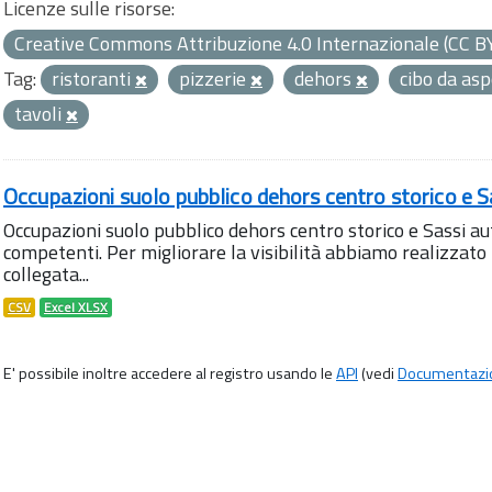
Licenze sulle risorse:
Creative Commons Attribuzione 4.0 Internazionale (CC B
Tag:
ristoranti
pizzerie
dehors
cibo da as
tavoli
Occupazioni suolo pubblico dehors centro storico e S
Occupazioni suolo pubblico dehors centro storico e Sassi aut
competenti. Per migliorare la visibilità abbiamo realizza
collegata...
CSV
Excel XLSX
E' possibile inoltre accedere al registro usando le
API
(vedi
Documentazi