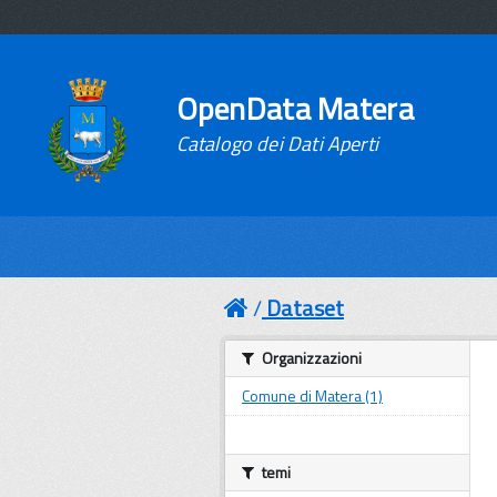
OpenData Matera
Catalogo dei Dati Aperti
Dataset
Organizzazioni
Comune di Matera (1)
temi