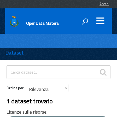
Accedi
OpenData Matera
DATI
ENTI
Dataset
TEMI
INFORMAZIONI
Ordina per
1 dataset trovato
Licenze sulle risorse: