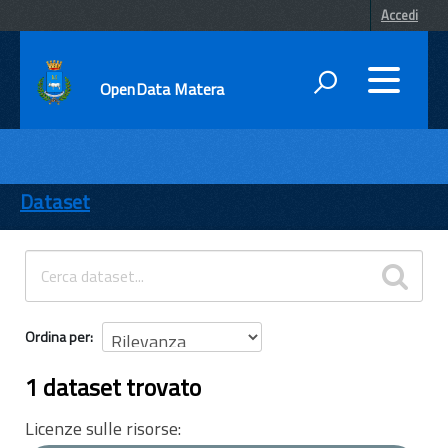
Accedi
OpenData Matera
DATI
ENTI
Dataset
TEMI
INFORMAZIONI
Ordina per
1 dataset trovato
Licenze sulle risorse: