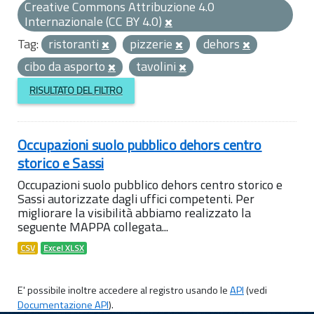
Creative Commons Attribuzione 4.0
Internazionale (CC BY 4.0)
Tag:
ristoranti
pizzerie
dehors
cibo da asporto
tavolini
RISULTATO DEL FILTRO
Occupazioni suolo pubblico dehors centro
storico e Sassi
Occupazioni suolo pubblico dehors centro storico e
Sassi autorizzate dagli uffici competenti. Per
migliorare la visibilità abbiamo realizzato la
seguente MAPPA collegata...
CSV
Excel XLSX
E' possibile inoltre accedere al registro usando le
API
(vedi
Documentazione API
).