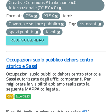
Creative Commons Attribuzione 4.0
Internazionale (CC BY 4.0)
Formati:
CSV
XLSX
temi:
Governo e settore pubblico
Tag:
ristoranti
spazi pubblici
tavoli
RISULTATO DEL FILTRO
Occupazioni suolo pubblico dehors centro
storico e Sassi
Occupazioni suolo pubblico dehors centro storico e
Sassi autorizzate dagli uffici competenti. Per
migliorare la visibilità abbiamo realizzato la
seguente MAPPA collegata...
CSV
Excel XLSX
E' possibile inoltre accedere al registro usando le
API
(vedi