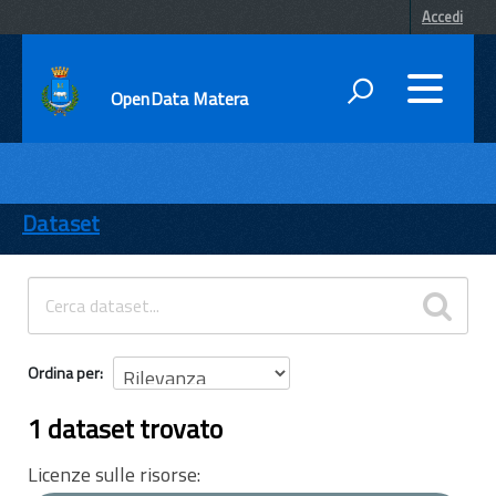
Accedi
OpenData Matera
DATI
ENTI
Dataset
TEMI
INFORMAZIONI
Ordina per
1 dataset trovato
Licenze sulle risorse: