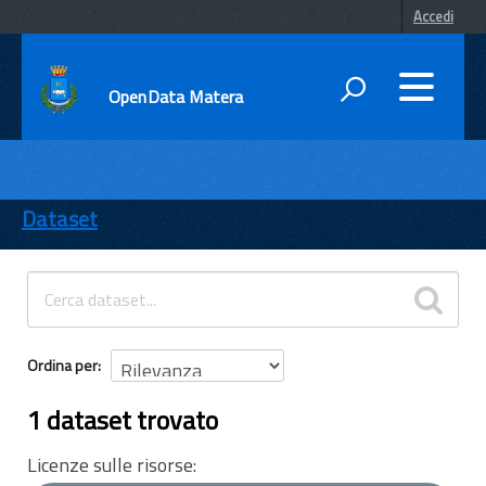
Accedi
OpenData Matera
DATI
ENTI
Dataset
TEMI
INFORMAZIONI
Ordina per
1 dataset trovato
Licenze sulle risorse: