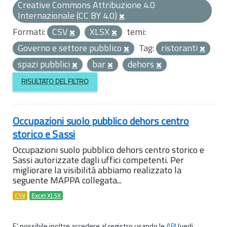
Creative Commons Attribuzione 4.0
Internazionale (CC BY 4.0)
Formati:
CSV
XLSX
temi:
Governo e settore pubblico
Tag:
ristoranti
spazi pubblici
bar
dehors
RISULTATO DEL FILTRO
Occupazioni suolo pubblico dehors centro
storico e Sassi
Occupazioni suolo pubblico dehors centro storico e
Sassi autorizzate dagli uffici competenti. Per
migliorare la visibilità abbiamo realizzato la
seguente MAPPA collegata...
CSV
Excel XLSX
E' possibile inoltre accedere al registro usando le
API
(vedi