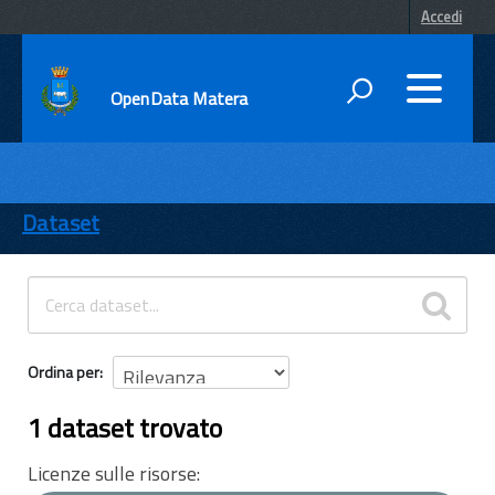
Accedi
OpenData Matera
DATI
ENTI
Dataset
TEMI
INFORMAZIONI
Ordina per
1 dataset trovato
Licenze sulle risorse: