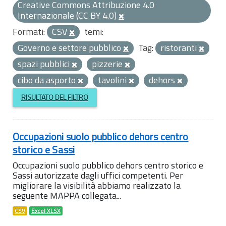
Creative Commons Attribuzione 4.0
Internazionale (CC BY 4.0)
Formati:
CSV
temi:
Governo e settore pubblico
Tag:
ristoranti
spazi pubblici
pizzerie
cibo da asporto
tavolini
dehors
RISULTATO DEL FILTRO
Occupazioni suolo pubblico dehors centro
storico e Sassi
Occupazioni suolo pubblico dehors centro storico e
Sassi autorizzate dagli uffici competenti. Per
migliorare la visibilità abbiamo realizzato la
seguente MAPPA collegata...
CSV
Excel XLSX