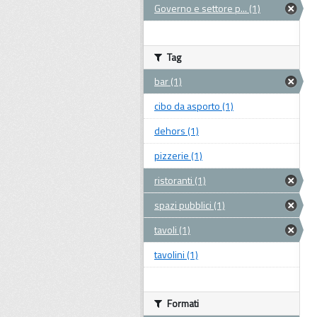
Governo e settore p... (1)
Tag
bar (1)
cibo da asporto (1)
dehors (1)
pizzerie (1)
ristoranti (1)
spazi pubblici (1)
tavoli (1)
tavolini (1)
Formati