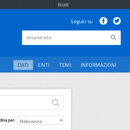
Accedi
Facebook
Twi
Seguici su
cerca nel sito
DATI
ENTI
TEMI
INFORMAZIONI
dina per