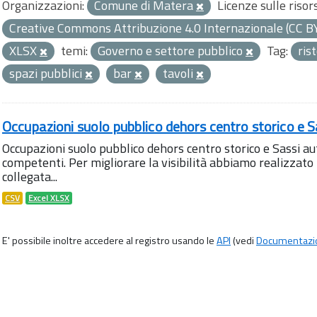
Organizzazioni:
Comune di Matera
Licenze sulle risor
Creative Commons Attribuzione 4.0 Internazionale (CC B
XLSX
temi:
Governo e settore pubblico
Tag:
ris
spazi pubblici
bar
tavoli
Occupazioni suolo pubblico dehors centro storico e S
Occupazioni suolo pubblico dehors centro storico e Sassi aut
competenti. Per migliorare la visibilità abbiamo realizza
collegata...
CSV
Excel XLSX
E' possibile inoltre accedere al registro usando le
API
(vedi
Documentazi