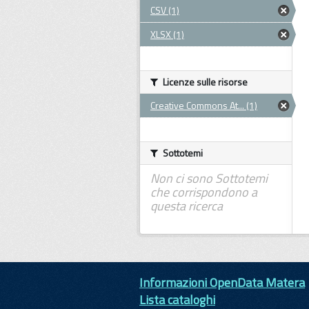
CSV (1)
XLSX (1)
Licenze sulle risorse
Creative Commons At... (1)
Sottotemi
Non ci sono Sottotemi
che corrispondono a
questa ricerca
Informazioni OpenData Matera
Lista cataloghi