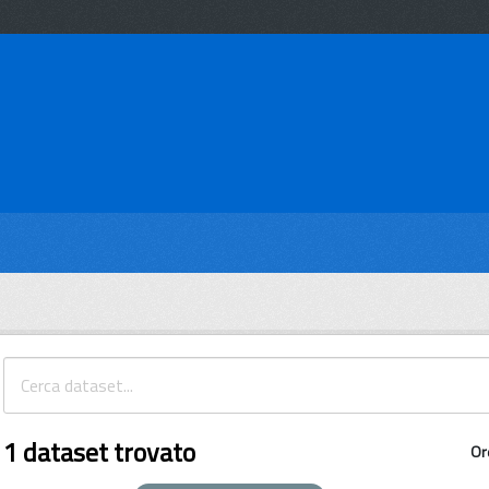
1 dataset trovato
Or