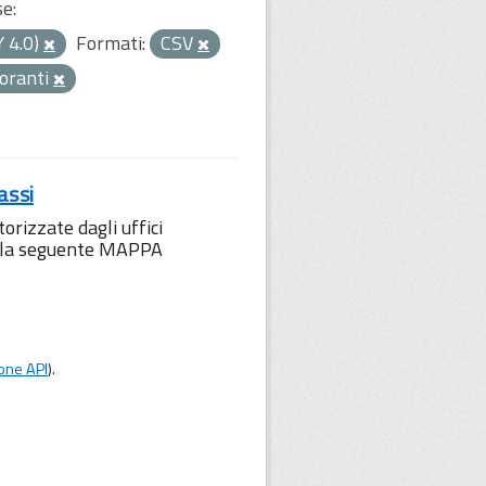
se:
Y 4.0)
Formati:
CSV
toranti
assi
orizzate dagli uffici
to la seguente MAPPA
one API
).