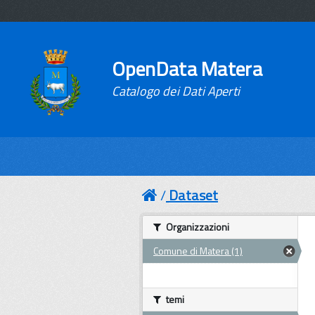
OpenData Matera
Catalogo dei Dati Aperti
Dataset
Organizzazioni
Comune di Matera (1)
temi