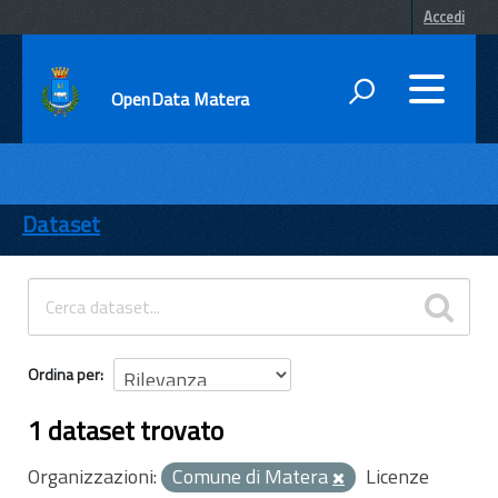
Accedi
OpenData Matera
DATI
ENTI
Dataset
TEMI
INFORMAZIONI
Ordina per
1 dataset trovato
Organizzazioni:
Comune di Matera
Licenze