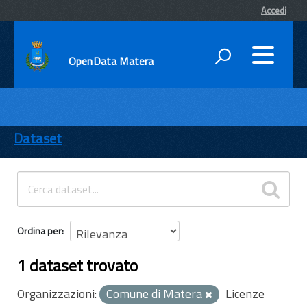
Accedi
OpenData Matera
DATI
ENTI
Dataset
TEMI
INFORMAZIONI
Ordina per
1 dataset trovato
Organizzazioni:
Comune di Matera
Licenze