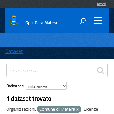
Accedi
OpenData Matera
DATI
ENTI
Dataset
TEMI
INFORMAZIONI
Ordina per
1 dataset trovato
Organizzazioni:
Comune di Matera
Licenze