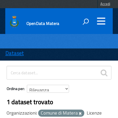
Accedi
OpenData Matera
DATI
ENTI
Dataset
TEMI
INFORMAZIONI
Ordina per
1 dataset trovato
Organizzazioni:
Comune di Matera
Licenze