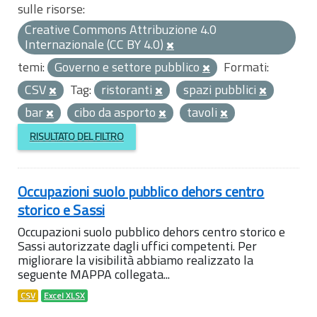
sulle risorse:
Creative Commons Attribuzione 4.0
Internazionale (CC BY 4.0)
temi:
Governo e settore pubblico
Formati:
CSV
Tag:
ristoranti
spazi pubblici
bar
cibo da asporto
tavoli
RISULTATO DEL FILTRO
Occupazioni suolo pubblico dehors centro
storico e Sassi
Occupazioni suolo pubblico dehors centro storico e
Sassi autorizzate dagli uffici competenti. Per
migliorare la visibilità abbiamo realizzato la
seguente MAPPA collegata...
CSV
Excel XLSX