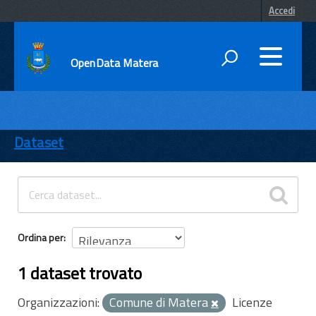
Accedi
OpenData Matera
DATI
ENTI
Dataset
TEMI
INFORMAZIONI
Ordina per
1 dataset trovato
Organizzazioni:
Comune di Matera
Licenze